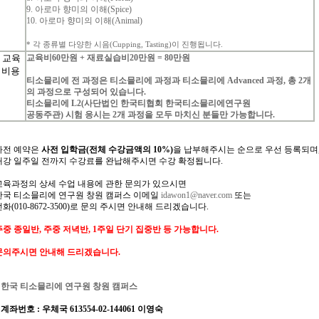
9. 아로마 향미의 이해(Spice)
10. 아로마 향미의 이해(Animal)
*
각
종류별
다양한
시음
(Cupping, Tasting)
이
진행됩니다
.
교육
교육비
60
만원
+
재료실습비
20
만원
= 80
만원
비용
티소믈리에
전
과정은
티소믈리에
과정과
티소믈리에
Advanced
과정
,
총
2
개
의
과정으로
구성되어
있습니다
.
티소믈리에
L2(
사단법인
한국티협회
한국티소믈리에연구원
공동주관
)
시험
응시는
2
개
과정을
모두
마치신
분들만
가능합니다
.
사전
예약은
사전 입학
금
(
전체
수강금액의
10%)
을
납부해주시는
순으로
우선
등록되며
개강
일주일
전까지
수강료를
완납해주시면
수강
확정됩니다
.
교육과정의
상세
수업
내용에
관한
문의가
있으시면
한국
티소믈리에
연구원 창원
캠퍼스
이메일
idawon1@naver.com
또는
전화
(010-8672-3500)
로
문의
주시면
안내해
드리겠습니다
.
주중 종일반, 주중 저녁반, 1주일 단기 집중반 등 가능합니다.
문의주시면 안내해 드리겠습니다.
*
한국 티소믈리에 연구원
창원 캠퍼스
계좌번호
:
우체국 613554-02-144061 이영숙