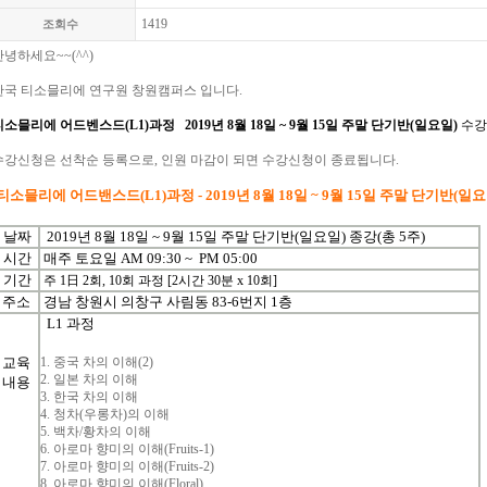
1419
조회수
안녕하세요
~~(^^)
한국
티소믈리에
연구원 창원캠퍼스 입니다
.
티소믈리에 어드벤스드
(L1)
과정
2019년 8월 18일 ~ 9월 15일 주말 단기반(일요일)
수강
수강신청은
선착순
등록으로
,
인원
마감이
되면
수강신청이
종료됩니다
.
[티소믈리에
어드밴스드(L1)
과정
- 2019년 8월 18일 ~ 9월 15일 주말 단기반(일요
날짜
2019년 8월 18일 ~ 9월 15일 주말 단기반(일요일) 종강(총 5주)
시간
매주 토요일 AM 09:30 ~ PM 05:00
기간
주
1
日
2
회
, 10
회
과정
[2
시간 30분
x 10
회
]
주소
경남 창원시 의창구 사림동 83-6번지 1층
L1 과정
교육
1. 중국 차의 이해(2)
2. 일본 차의 이해
내용
3. 한국 차의 이해
4. 청차(우롱차)의 이해
5. 백차/황차의 이해
6. 아로마 향미의 이해(Fruits-1)
7. 아로마 향미의 이해(Fruits-2)
8. 아로마 향미의 이해(Floral)