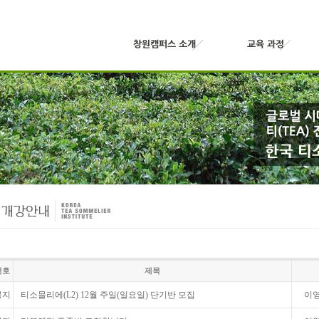
번호
제목
공지
티소믈리에(L2) 12월 주일(일요일) 단기반 모집
이영숙