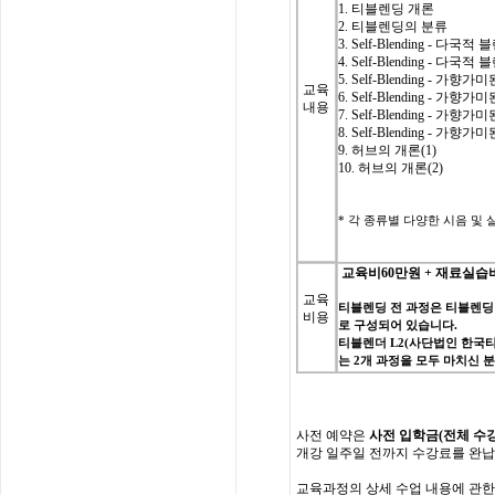
1. 티블렌딩 개론
2. 티블렌딩의 분류
3.
Self-Blending - 다국
4.
Self-Blending - 다국
5.
Self-Blending - 가향
교육
6.
Self-Blending - 가향
내용
7.
Self-Blending - 가향
8.
Self-Blending - 가향
9. 허브의 개론(1)
10. 허브의 개론(2)
*
각 종류별 다양한 시음 및 실습(C
교육비
60
만원
+
재료실습
교육
티블렌딩
전
과정은
티블렌딩
비용
로
구성되어
있습니다
.
티블렌더
L2(
사단법인
한국
는
2
개
과정을
모두
마치신
사전
예약은
사전 입학
금
(
전체
수
개강
일주일
전까지
수강료를
완납
교육과정의
상세
수업
내용에
관한