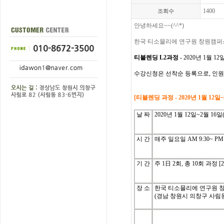
1400
조회수
안녕하세요~~(^^*)
한국
티소믈리에
연구원 창원캠퍼
티블렌딩 L2과정 -
2020년 1월 1
수강신청은
선착순
등록으로
,
인원
[
티블렌딩
과정
-
2020년 1월 12
날
짜
2020년 1월 12일~2월 16일
시
간
매주
일
요일
AM 9:30~ PM 
기
간
주
1
日
2
회
, 총 10
회
과정
[
장 소
한국 티소믈리에 연구원 
(경남 창원시 의창구 사림동 