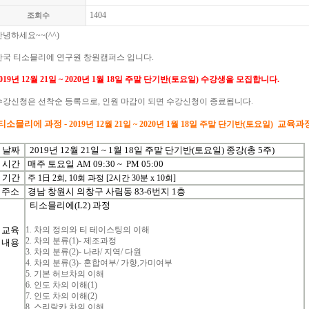
1404
조회수
안녕하세요
~~(^^)
한국
티소믈리에
연구원 창원캠퍼스 입니다
.
019년 12월 21일 ~ 2020년 1월 18일 주말 단기반(토요일)
수강생을
모집합니다
.
수강신청은
선착순
등록으로
,
인원
마감이
되면
수강신청이
종료됩니다
.
[티소믈리에
과정
-
교육과
2019년 12월 21일 ~ 2020년 1월 18일 주말 단기반(토요일)
날짜
2019년 12월 21일 ~ 1월 18일 주말 단기반(토요일) 종강(총 5주)
시간
매주 토요일 AM 09:30 ~ PM 05:00
기간
주
1
日
2
회
, 10
회
과정
[2
시간 30분
x 10
회
]
주소
경남 창원시 의창구 사림동 83-6번지 1층
티소믈리에(L2) 과정
교육
1.
차의
정의와
티
테이스팅의
이해
2.
차의
분류
(1)-
제조과정
내용
3.
차의
분류
(2)-
나라
/
지역
/
다원
4.
차의
분류
(3)-
혼합여부
/
가향
,
가미여부
5.
기본
허브차의
이해
6.
인도
차의
이해
(1)
7.
인도
차의
이해
(2)
8.
스리랑카
차의
이해