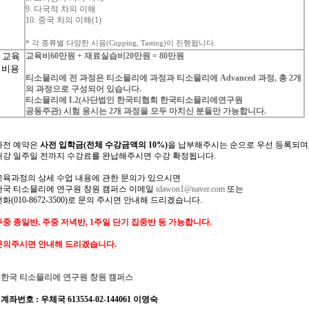
9.
다국적
차의
이해
10.
중국
차의
이해
(1)
*
각
종류별
다양한
시음
(Cupping, Tasting)
이
진행됩니다
.
교육
교육비
60
만원
+
재료실습비
20
만원
= 80
만원
비용
티소믈리에
전
과정은
티소믈리에
과정과
티소믈리에
Advanced
과정
,
총
2
개
의
과정으로
구성되어
있습니다
.
티소믈리에
L2(
사단법인
한국티협회
한국티소믈리에연구원
공동주관
)
시험
응시는
2
개
과정을
모두
마치신
분들만
가능합니다
.
사전
예약은
사전 입학
금
(
전체
수강금액의
10%)
을
납부해주시는
순으로
우선
등록되며
개강
일주일
전까지
수강료를
완납해주시면
수강
확정됩니다
.
교육과정의
상세
수업
내용에
관한
문의가
있으시면
한국
티소믈리에
연구원 창원
캠퍼스
이메일
idawon1@naver.com
또는
전화
(010-8672-3500)
로
문의
주시면
안내해
드리겠습니다
.
주중 종일반, 주중 저녁반, 1주일 단기 집중반 등 가능합니다.
문의주시면 안내해 드리겠습니다.
*
한국 티소믈리에 연구원
창원 캠퍼스
계좌번호
:
우체국 613554-02-144061 이영숙