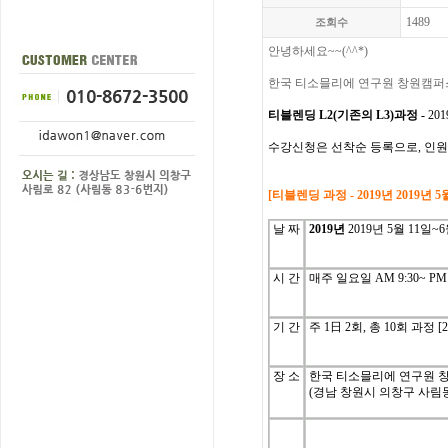
1489
조회수
안녕하세요~~(^^*)
한국
티소믈리에
연구원 창원캠퍼
티블렌딩 L2(기존의 L3)과정 -
20
수강신청은
선착순
등록으로
,
인원
[
티블렌딩
과정
-
2019년 2019년
날
짜
2019년
2019년 5월 11일
시
간
매주
일
요일
AM 9:30~ PM 
기
간
주
1
日
2
회
, 총 10
회
과정
[
장 소
한국 티소믈리에 연구원 
(경남 창원시 의창구 사림동 