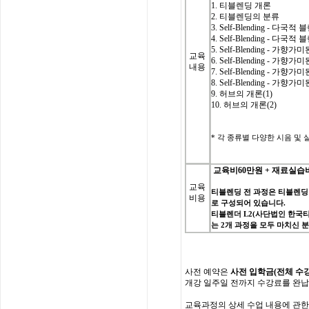
1. 티블렌딩 개론
2. 티블렌딩의 분류
3.
Self-Blending - 다국
4.
Self-Blending - 다국
5.
Self-Blending - 가향
교육
6.
Self-Blending - 가향
내용
7.
Self-Blending - 가향
8.
Self-Blending - 가향
9. 허브의 개론(1)
10. 허브의 개론(2)
*
각 종류별 다양한 시음 및 실습(C
교육비
60
만원
+
재료실습
교육
티블렌딩
전
과정은
티블렌딩
비용
로
구성되어
있습니다
.
티블렌더
L2(
사단법인
한국
는
2
개
과정을
모두
마치신
사전
예약은
사전 입학
금
(
전체
수
개강
일주일
전까지
수강료를
완납
교육과정의
상세
수업
내용에
관한