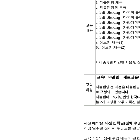
1. 티블렌딩 개론
2. 티블렌딩의 분류
3.
Self-Blending - 다국
4.
Self-Blending - 다국
5.
Self-Blending - 가향
교육
6.
Self-Blending - 가향
내용
7.
Self-Blending - 가향
8.
Self-Blending - 가향
9. 허브의 개론(1)
10. 허브의 개론(2)
*
각 종류별 다양한 시음 및 실습(C
교육비
60
만원
+
재료실습
교육
티블렌딩
전
과정은
티블렌딩
비용
로
구성되어
있습니다
.
티블렌더
L2(
사단법인
한국
는
2
개
과정을
모두
마치신
사전
예약은
사전 입학
금
(
전체
수
개강
일주일
전까지
수강료를
완납
교육과정의
상세
수업
내용에
관한