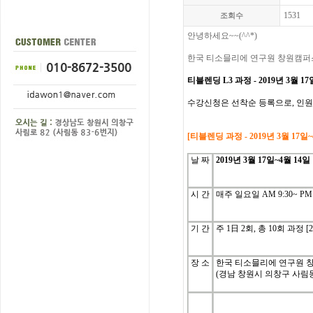
1531
조회수
안녕하세요~~(^^*)
한국
티소믈리에
연구원 창원캠퍼
티블렌딩 L3 과정 - 2019년 3월 
수강신청은
선착순
등록으로
,
인원
[
티블렌딩
과정
-
2019년 3월 1
날
짜
2019년 3월 17일~4월 14
시
간
매주
일
요일
AM 9:30~ PM 
기
간
주
1
日
2
회
, 총 10
회
과정
[
장 소
한국 티소믈리에 연구원 
(경남 창원시 의창구 사림동 