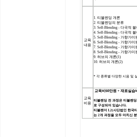
1. 티블렌딩 개론
2. 티블렌딩의 분류
3.
Self-Blending - 다국
4.
Self-Blending - 다국
5.
Self-Blending - 가향
교육
6.
Self-Blending - 가향
내용
7.
Self-Blending - 가향
8.
Self-Blending - 가향
9. 허브의 개론(1)
10. 허브의 개론(2)
*
각 종류별 다양한 시음 및 실습(C
교육비
60
만원
+
재료실습
교육
티블렌딩
전
과정은
티블렌딩
비용
로
구성되어
있습니다
.
티블렌더
L2(
사단법인
한국
는
2
개
과정을
모두
마치신