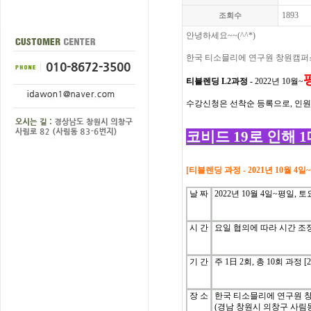
1893
조회수
안녕하세요~~(^^*)
한국
티소믈리에
연구원 창원캠퍼
티블렌딩 L2과정 -
2022년 10월~
수강신청은
선착순
등록으로
,
인원
코비드 19로 인해 
[
티블렌딩
과정
-
2021년 10월 4일
날
짜
2022년 10월 4일~평일,
시
간
요일 협의에 따라 시간 조정
기
간
주
1
日
2
회
, 총 10
회
과정
[
장 소
한국 티소믈리에 연구원 
(경남 창원시 의창구 사림동 