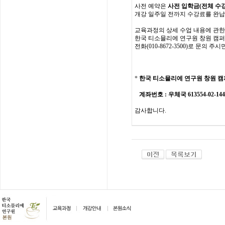
사전
예약은
사전 입학
금
(
전체
수
개강
일주일
전까지
수강료를
완납
교육과정의
상세
수업
내용에
관한
한국
티소믈리에
연구원
창원 캠
전화
(010-8672-3500)
로
문의
주시
*
한국 티소믈리에 연구원
창원 캠
계좌번호
: 우체국 613554-02-1
감사합니다
.