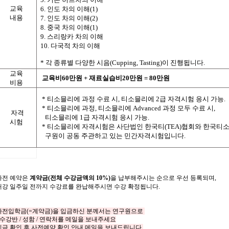
교육
6.
인도
차의
이해
(1)
내용
7.
인도
차의
이해
(2)
8.
중국 차의 이해
(1)
9.
스리랑카 차의 이해
10.
다국적 차의 이해
*
각
종류별
다양한
시음
(Cupping, Tasting)
이
진행됩니다
.
교육
교육비
60
만원
+
재료실습비
20
만원
= 80
만원
비용
*
티소믈리에 과정 수료 시
,
티소믈리에
2
급 자격시험 응시 가능
.
*
티소믈리에 과정
,
티소믈리에
Advanced
과정 모두 수료 시
,
자격
티소믈리에
1
급 자격시험 응시 가능
.
시험
*
티소믈리에 자격시험은 사단법인 한국티
(TEA)
협회와 한국티
구원이 공동 주관하고 있는 민간자격시험입니다
.
사전
예약은
계약금
(
전체
수강금액의
10%)
을
납부해주시는
순으로
우선
등록되며
,
개강
일주일
전까지
수강료를
완납해주시면
수강
확정됩니다
.
사전입학금
(=
계약금
)
을 입금하신 분께서는 연구원으로
수강반
/
성함
/
연락처를
메일을 보내주세요
입금 확인 후 사전예약 확인 안내 메일을 보내드립니다
.