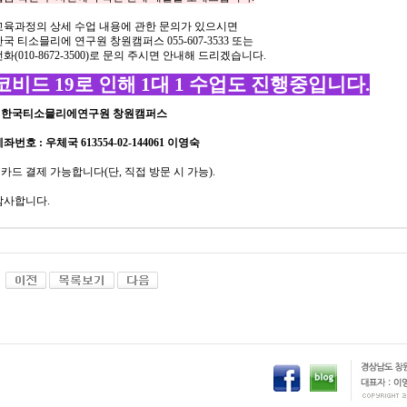
교육과정의
상세
수업
내용에
관한
문의가
있으시면
한국
티소믈리에
연구원
창원캠퍼스
055-607-3533
또는
전화
(010-8672-3500)
로
문의
주시면
안내해
드리겠습니다
.
코비드 19로 인해 1대 1 수업도 진행중입니다.
*
한국티소믈리에연구원
창원캠퍼스
계좌번호
:
우체국 613554-02-144061
이영숙
*
카드 결제 가능합니다
(
단
,
직접 방문 시 가능
).
감사합니다
.